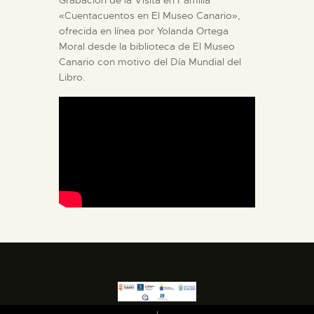
DIDÁCTICA
«Cuentacuentos en El Museo Canario»,
ofrecida en línea por Yolanda Ortega
ESPAÑOL
Moral desde la biblioteca de El Museo
Canario con motivo del Día Mundial del
Libro.
PREPARAR LA VISITA
ACTIVIDADES
█
EL MUSEO
COLECCIONES
DIDÁCTICA