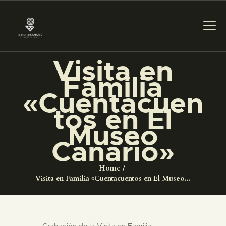
Visita en
PREPARAR LA VISITA
Familia
«Cuentacuen
ACTIVIDADES
tos en El
Museo
█
Canario»
EL MUSEO
Home
Visita en Familia «Cuentacuentos en El Museo...
COLECCIONES
Grabación de la Visita en Familia