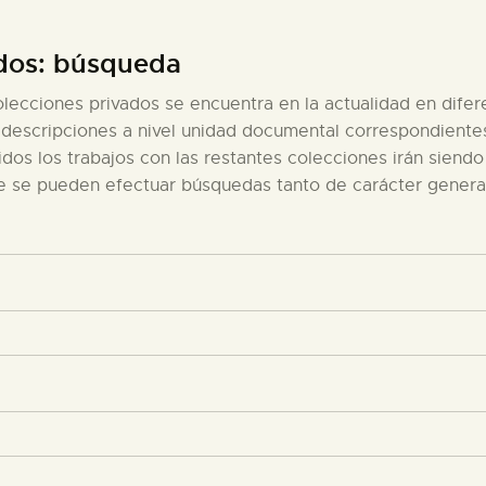
PREPARAR LA VISITA
ados: búsqueda
ACTIVIDADES
olecciones privados se encuentra en la actualidad en difer
s descripciones a nivel unidad documental correspondient
dos los trabajos con las restantes colecciones irán siend
█
ue se pueden efectuar búsquedas tanto de carácter gener
EL MUSEO
COLECCIONES
DIDÁCTICA
ESPAÑOL