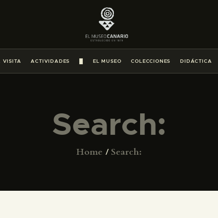
PREPARAR LA VISITA
ACTIVIDADES
 VISITA
ACTIVIDADES
█
EL MUSEO
COLECCIONES
DIDÁCTICA
█
EL MUSEO
Search:
COLECCIONES
Home
Search:
DIDÁCTICA
ESPAÑOL