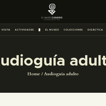
PREPARAR LA VISITA
ACTIVIDADES
 VISITA
ACTIVIDADES
█
EL MUSEO
COLECCIONES
DIDÁCTICA
█
EL MUSEO
udioguía adul
COLECCIONES
Home
Audioguía adulto
DIDÁCTICA
ESPAÑOL