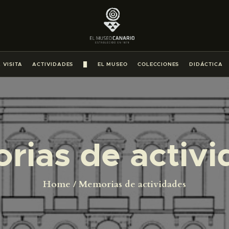
PREPARAR LA VISITA
ACTIVIDADES
 VISITA
ACTIVIDADES
█
EL MUSEO
COLECCIONES
DIDÁCTICA
█
EL MUSEO
rias de activi
COLECCIONES
DIDÁCTICA
Home
Memorias de actividades
ESPAÑOL