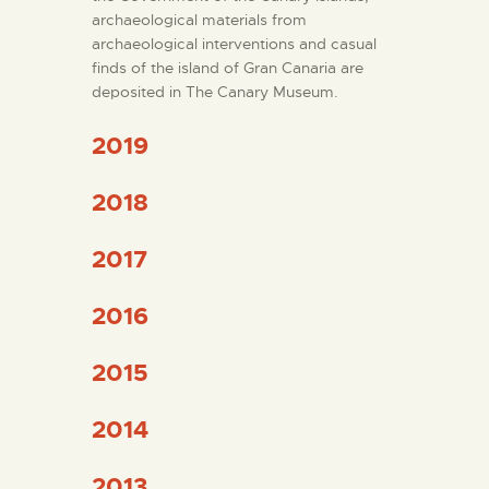
archaeological materials from
archaeological interventions and casual
THE MUSEUM
finds of the island of Gran Canaria are
deposited in The Canary Museum.
EXHIBITION AND
2019
COLLECTIONS
2018
CENTRO DE
DOCUMENTACIÓN
2017
2016
SERVICES
2015
ENGLISH
2014
2013