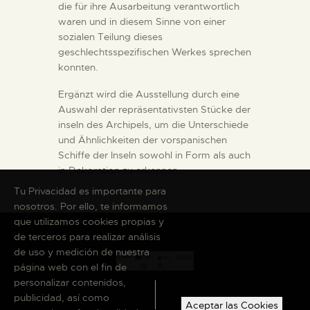
die für ihre Ausarbeitung verantwortlich
waren und in diesem Sinne von einer
sozialen Teilung dieses
geschlechtsspezifischen Werkes sprechen
konnten.
Ergänzt wird die Ausstellung durch eine
Auswahl der repräsentativsten Stücke der
inseln des Archipels, um die Unterschiede
und Ähnlichkeiten der vorspanischen
Schiffe der Inseln sowohl in Form als auch
in Dekoration zu erkennen.
Tu Privacidad es importante para
nosotros. Por ello, te informamos
que utilizamos cookies propias y
de terceros para realizar análisis
de uso y medición de nuestra
página web con el fin de
personalizar contenidos,
publicidad, así como
Aceptar las Cookies