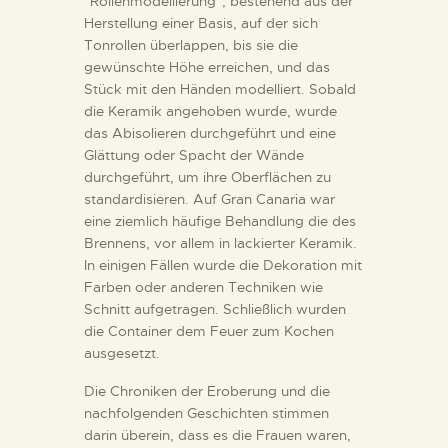
DIENSTLEISTUNGEN
"Rollenmodellierung", bestehend aus der
Herstellung einer Basis, auf der sich
Tonrollen überlappen, bis sie die
DIGITALE RESSOURCEN
gewünschte Höhe erreichen, und das
Stück mit den Händen modelliert. Sobald
die Keramik angehoben wurde, wurde
DEUTSCH
das Abisolieren durchgeführt und eine
Glättung oder Spacht der Wände
durchgeführt, um ihre Oberflächen zu
standardisieren. Auf Gran Canaria war
eine ziemlich häufige Behandlung die des
Brennens, vor allem in lackierter Keramik.
In einigen Fällen wurde die Dekoration mit
Farben oder anderen Techniken wie
Schnitt aufgetragen. Schließlich wurden
die Container dem Feuer zum Kochen
ausgesetzt.
Die Chroniken der Eroberung und die
nachfolgenden Geschichten stimmen
darin überein, dass es die Frauen waren,