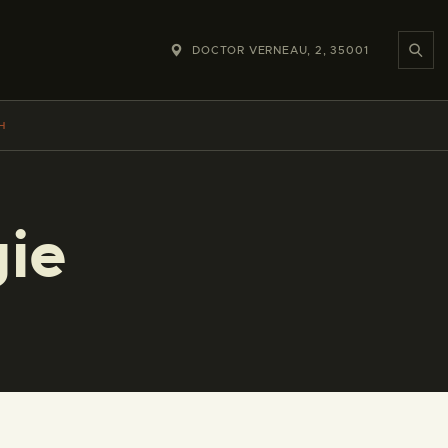
DOCTOR VERNEAU, 2, 35001
H
gie