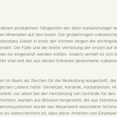
DEUTSCH
iedenen produktiven Tätigkeiten der alten Kanarienvögel 
hen Mineralien auf den Inseln. Die grobkörnigen vulkanisch
(obsidian) Gläser in einer der Vitrinen zeigen die wichtigs
endet. Die Fülle und die breite Verteilung der ersten auf 
wo sie eingesetzt werden sollten. Anders verhält es sich b
t sind und das aus diesen Enklaven gewonnene vulkanische
en im Raum als Zeichen für die Bedeutung ausgestellt, die d
glichen Lebens hatte: Gemetzel, Keramik, Hautarbeiten, H
tellt, vor allem bei der Herstellung von Getreide für den
ormten, wurden aus Blöcken hergestellt, die aus Steinbrüc
aktionssystemen würde das Mauerwerk besondere technisc
ss es wahrscheinlich ist, dass diese Arbeiten von Einzelp