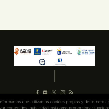
 informamos que utilizamos cookies propias y de terceros pa
zar contenidos, publicidad, así como proporcionar funcion