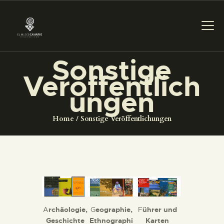
Sonstige
DAS MUSEUM
Veröffentlich
ungen
DIENSTLEISTUNGEN
Home
Sonstige Veröffentlichungen
DIGITALE RESSOURCEN
DEUTSCH
DAS MUSEUM
A
rchäologie,
G
eographie,
F
ührer und
Geschichte
Ethnographi
Karten