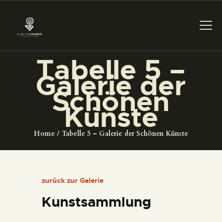
Tabelle 5 –
DAS MUSEUM
Galerie der
Schönen
DIENSTLEISTUNGEN
Künste
DIGITALE RESSOURCEN
Home
Tabelle 5 – Galerie der Schönen Künste
DEUTSCH
zurück zur Galerie
DAS MUSEUM
Kunstsammlung