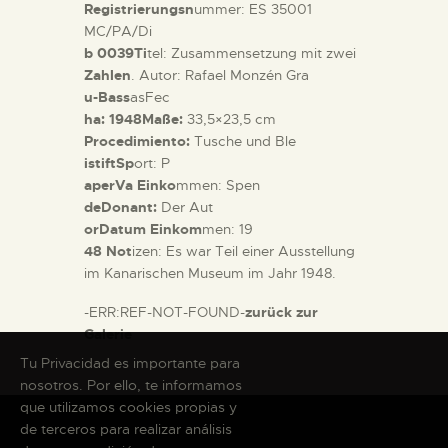
Registrierungsn
ummer: ES 35001
MC/PA/Di
b 0039Ti
tel: Zusammensetzung mit zwei
Zahlen
. Autor: Rafael Monzén Gra
u-Bass
asFec
ha: 1948Maße:
33,5×23,5 cm
Procedimiento:
Tusche und Ble
istiftSp
ort: P
aperVa Einko
mmen: Spen
deDonant:
Der Aut
orDatum Einkom
men: 19
48 Not
izen: Es war Teil einer Ausstellung
im Kanarischen Museum im Jahr 1948.
-ERR:REF-NOT-FOUND-
zurück zur
Galerie
Tu Privacidad es importante para
nosotros. Por ello, te informamos
que utilizamos cookies propias y
de terceros para realizar análisis