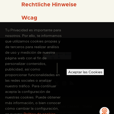
Rechtliche Hinweise
Wcag
Tu Privacidad es importante para
nosotros. Por ello, te informamos
que utilizamos cookies propias y
de terceros para realizar análisis
de uso y medición de nuestra
página web con el fin de
personalizar contenidos,
publicidad, así como
Aceptar las Cookies
proporcionar funcionalidades en
las redes sociales o analizar
nuestro tráfico. Para continuar
acepta la configuración de
nuestras cookies. Puede obtener
más información, o bien conocer
Copyright © 2026 El Museo Canario · Todos
cómo cambiar la configuración,
los derechos reservados