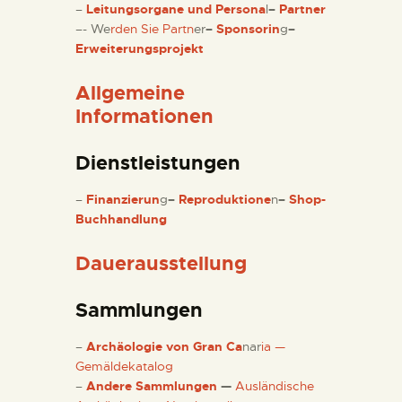
DIENSTLEISTUNGEN
–
Leitungsorgane und Persona
l
–
Partner
–- We
rden Sie Partn
er
–
Sponsorin
g
–
Erweiterungsprojekt
DIGITALE RESSOURCEN
Allgemeine
DEUTSCH
Informationen
Dienstleistungen
–
Finanzierun
g
–
Reproduktione
n
–
Shop-
Buchhandlung
Dauerausstellung
Sammlungen
–
Archäologie von Gran Ca
nar
ia —
Gemäldekatalog
–
Andere Sammlungen
—
Ausländische