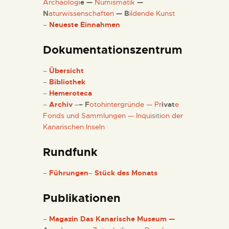
Archäologi
e —
Numismatik
—
N
aturwissenschaften
— B
ildende Kunst
–
Neueste Einnahmen
Dokumentationszentrum
–
Übersicht
–
Bibliothek
–
Hemeroteca
–
Archiv
–
– F
otohintergründe — Pr
ivat
e
Fonds und Sammlungen — Inqui
siti
on der
Kanarischen Inseln
Rundfunk
–
Führungen
–
Stück des Monats
Publikationen
–
Magazin Das Kanarische Museum —