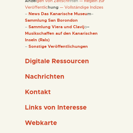
Anzei
gen von Zeitschr
iften
— Regeln zur
Veröffentlic
hung
— Vollständige Indizes
–
News Das Kanarische Museu
m
–
Sammlung San Borondon
–
Sammlung Viera und Clavij
o
–
Musikschaffen auf den Kanarischen
Inseln (Rals)
–
Sonstige Veröffentlichungen
Digitale Ressourcen
Nachrichten
Kontakt
Links von Interesse
Webkarte