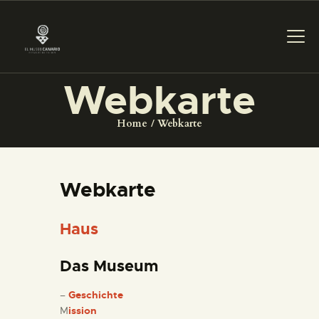
Webkarte
DAS MUSEUM
Home
Webkarte
DIENSTLEISTUNGEN
Webkarte
DIGITALE RESSOURCEN
Haus
DEUTSCH
Das Museum
DAS MUSEUM
–
Geschichte
M
ission