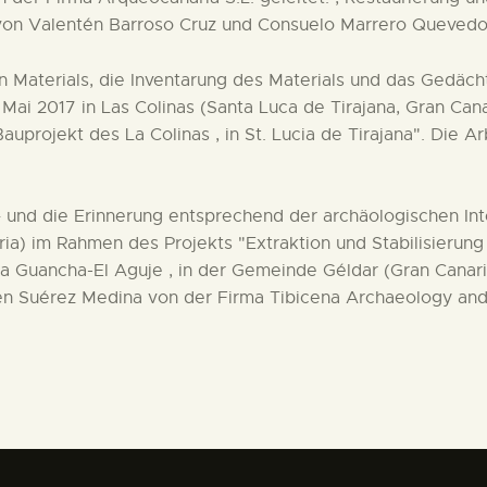
on Valentén Barroso Cruz und Consuelo Marrero Quevedo,
en Materials, die Inventarung des Materials und das Gedäc
ai 2017 in Las Colinas (Santa Luca de Tirajana, Gran Can
uprojekt des La Colinas , in St. Lucia de Tirajana". Die 
 – und die Erinnerung entsprechend der archäologischen In
ia) im Rahmen des Projekts "Extraktion und Stabilisierun
a Guancha-El Aguje , in der Gemeinde Géldar (Gran Canar
n Suérez Medina von der Firma Tibicena Archaeology and