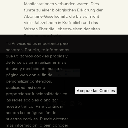
Manifestationen verbunden waren. Dies
führte zu einer biologischen Erklärung der
Aborigine-Gesellschaft, die bis vor nicht
viele Jahrzehnten in Kraft blieb und das
Wissen über die Lebensweisen der alten
Kanaren verachtete.
Tu Privacidad es importante para
nosotros. Por ello, te informamos
que utilizamos cookies propias y
de terceros para realizar análisis
de uso y medición de nuestra
página web con el fin de
personalizar contenidos,
publicidad, así como
Aceptar las Cookies
proporcionar funcionalidades en
las redes sociales o analizar
nuestro tráfico. Para continuar
acepta la configuración de
nuestras cookies. Puede obtener
más información, o bien conocer