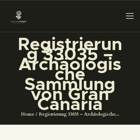
Registrierun
DAS MUSEUM
g 33035 –
Archäologis
DIENSTLEISTUNGEN
che
Sammlung
DIGITALE RESSOURCEN
von Gran
Canaria
DEUTSCH
Home
Registrierung 33035 – Archäologische...
DAS MUSEUM