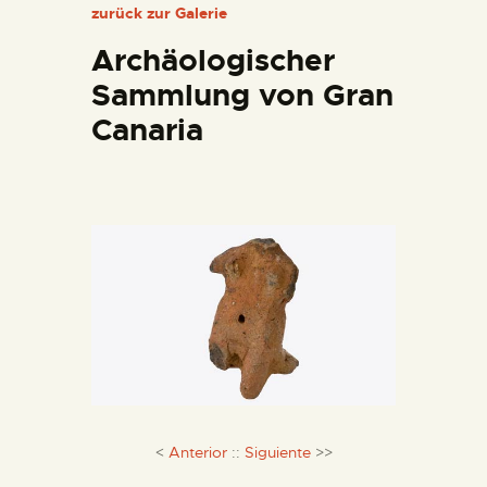
DIENSTLEISTUNGEN
zurück zur Galerie
Archäologischer
DIGITALE RESSOURCEN
Sammlung von Gran
Canaria
DEUTSCH
<
Anterior
::
Siguiente
>>