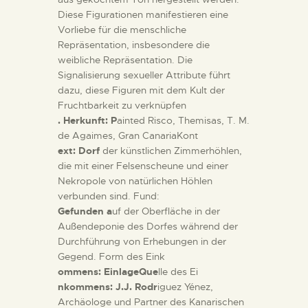
Diese Figurationen manifestieren eine
Vorliebe für die menschliche
Repräsentation, insbesondere die
weibliche Repräsentation. Die
Signalisierung sexueller Attribute führt
dazu, diese Figuren mit dem Kult der
Fruchtbarkeit zu verknüpfen
. Herkunft: P
ainted Risco, Themisas, T. M.
de Agaimes, Gran CanariaKont
ext: Dorf
der künstlichen Zimmerhöhlen,
die mit einer Felsenscheune und einer
Nekropole von natürlichen Höhlen
verbunden sind. Fund:
Gefunden a
uf der Oberfläche in der
Außendeponie des Dorfes während der
Durchführung von Erhebungen in der
Gegend. Form des Eink
ommens: EinlageQue
lle des Ei
nkommens: J.J. Rodr
iguez Yénez,
Archäologe und Partner des Kanarischen