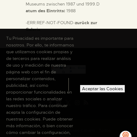
Museums zwischen 1987 und 1999.D
atum des Eintritts:
1988
-ERR:REF-NOT-FOUND-
zurück zur
Galerie
Tu Privacidad es importante para
nosotros. Por ello, te informamos
que utilizamos cookies propias y
de terceros para realizar análisis
de uso y medición de nuestra
página web con el fin de
personalizar contenidos,
publicidad, así como
Aceptar las Cookies
proporcionar funcionalidades en
las redes sociales o analizar
nuestro tráfico. Para continuar
acepta la configuración de
nuestras cookies. Puede obtener
más información, o bien conocer
Copyright © 2026 El Museo Canario · Todos
cómo cambiar la configuración,