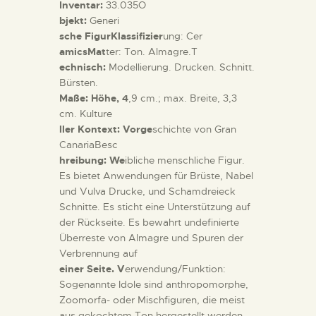
Inventar:
33.035O
bjekt:
Generi
sche FigurKlassifizier
ung: Cer
amicsMat
ter: Ton. Almagre.T
echnisch:
Modellierung. Drucken. Schnitt.
Bürsten.
Maße: Höhe, 4
,9 cm.; max. Breite, 3,3
cm. Kulture
ller Kontext: Vorge
schichte von Gran
CanariaBesc
hreibung: We
ibliche menschliche Figur.
Es bietet Anwendungen für Brüste, Nabel
und Vulva Drucke, und Schamdreieck
Schnitte. Es sticht eine Unterstützung auf
der Rückseite. Es bewahrt undefinierte
Überreste von Almagre und Spuren der
Verbrennung auf
einer Seite. V
erwendung/Funktion:
Sogenannte Idole sind anthropomorphe,
Zoomorfa- oder Mischfiguren, die meist
aus gekochtem Ton hergestellt werden.