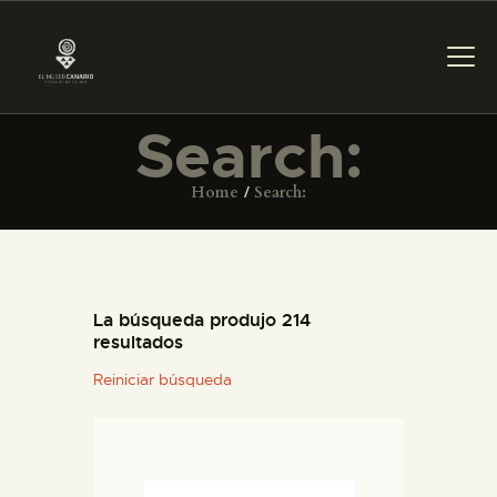
Search:
DAS MUSEUM
Home
Search:
DIENSTLEISTUNGEN
DIGITALE RESSOURCEN
La búsqueda produjo 214
resultados
DEUTSCH
Reiniciar búsqueda
DAS MUSEUM