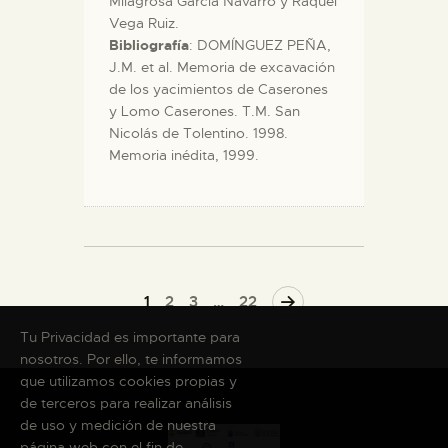
Milagrosa García Navarro y Raquel
Vega Ruiz.
Bibliografía
: DOMÍNGUEZ PEÑA,
J.M. et al. Memoria de excavación
de los yacimientos de Caserones
y Lomo Caserones. T.M. San
Nicolás de Tolentino. 1998.
Memoria inédita, 1999.
1
2
>
3
…
22
Tu Privacidad es importante para
nosotros. Por ello, te informamos
que utilizamos cookies propias y
de terceros para realizar análisis
de uso y medición de nuestra
página web con el fin de