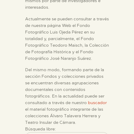
DIDÁCTICA
mismos por parte de investigadores e
interesados.
ESPAÑOL
Actualmente se pueden consultar a través
de nuestra página Web el Fondo
Fotográfico Luis Ojeda Pérez en su
PREPARAR LA VISITA
totalidad y, parcialmente, el Fondo
Fotográfico Teodoro Maisch, la Colección
de Fotografía Histórica y el Fondo
ACTIVIDADES
Fotográfico José Naranjo Suárez.
Del mismo modo, formando parte de la
█
sección Fondos y colecciones privados
se encuentran diversas agrupaciones
EL MUSEO
documentales con contenidos
fotográficos. En la actualidad puede ser
consultado a través de nuestro
buscador
COLECCIONES
el material fotográfico integrante de las
colecciones Álvaro Talavera Herrera y
Teatro Insular de Cámara.
DIDÁCTICA
Búsqueda libre: