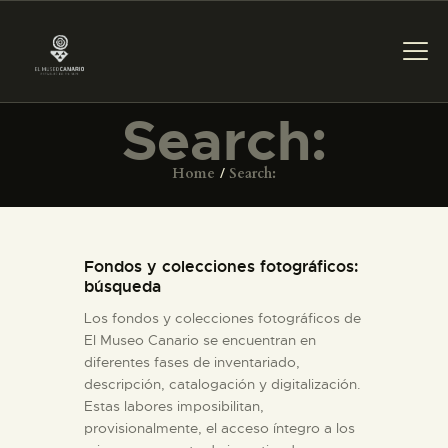
Search:
PREPARAR LA VISITA
Home
Search:
ACTIVIDADES
Fondos y colecciones fotográficos:
█
búsqueda
Los fondos y colecciones fotográficos de
EL MUSEO
El Museo Canario se encuentran en
diferentes fases de inventariado,
descripción, catalogación y digitalización.
COLECCIONES
Estas labores imposibilitan,
provisionalmente, el acceso íntegro a los