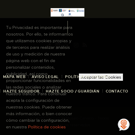
ESPAÑOL
Tu Privacidad es importante para
nosotros. Por ello, te informamos
que utilizamos cookies propias y
de terceros para realizar análisis
de uso y medición de nuestra
página web con el fin de
personalizar contenidos,
publicidad, así como
MAPA WEB
AVISO LEGAL
POLÍTICA DE COOKIES
Aceptar las Cookies
proporcionar funcionalidades en
las redes sociales o analizar
HAZTE SEGUIDOR
HAZTE SOCIO / GUARDIÁN
CONTACTO
nuestro tráfico. Para continuar
acepta la configuración de
nuestras cookies. Puede obtener
más información, o bien conocer
Copyright © 2026 El Museo Canario · Todos
cómo cambiar la configuración,
los derechos reservados
en nuestra
Política de cookies