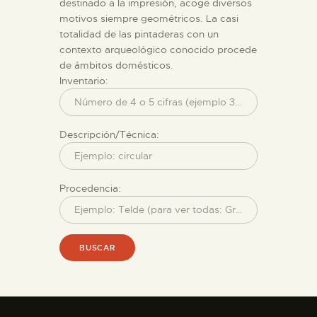
DIDÁCTICA
destinado a la impresión, acoge diversos
motivos siempre geométricos. La casi
totalidad de las pintaderas con un
ESPAÑOL
contexto arqueológico conocido procede
de ámbitos domésticos.
Inventario:
PREPARAR LA VISITA
ACTIVIDADES
Descripción/Técnica:
█
Procedencia:
EL MUSEO
BUSCAR
COLECCIONES
DIDÁCTICA