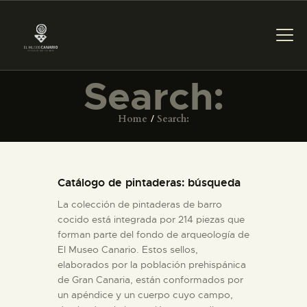
Search:
PREPARAR LA VISITA
Home
Search:
ACTIVIDADES
Catálogo de pintaderas: búsqueda
█
La colección de pintaderas de barro
cocido está integrada por 214 piezas que
EL MUSEO
forman parte del fondo de arqueología de
El Museo Canario. Estos sellos,
elaborados por la población prehispánica
COLECCIONES
de Gran Canaria, están conformados por
un apéndice y un cuerpo cuyo campo,